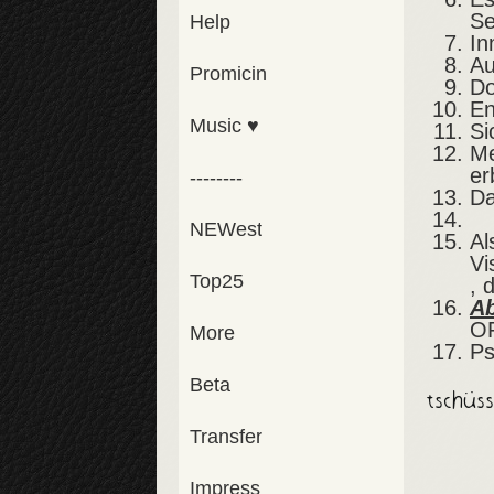
Se
Help
In
Au
Promicin
Do
En
Music ♥
Si
Me
er
--------
Da
NEWest
Al
Vi
Top25
, 
A
O
More
Ps
Beta
tschüss
Transfer
Impress