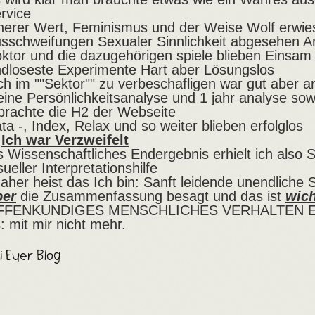
rvice
nerer Wert, Feminismus und der Weise Wolf erwies
sschweifungen Sexualer Sinnlichkeit abgesehen Ar
ktor und die dazugehörigen spiele blieben Einsam
dloseste Experimente Hart aber Lösungslos
ch im ""Sektor"" zu verbeschafligen war gut aber a
ine Persönlichkeitsanalyse und 1 jahr analyse so
brachte die H2 der Webseite
ta -, Index, Relax und so weiter blieben erfolglos
Ich war Verzweifelt
s Wissenschaftliches Endergebnis erhielt ich also Sof
sueller Interpretationshilfe
daher heist das Ich bin: Sanft leidende unendliche Sti
ber
die Zusammenfassung besagt und das ist
wic
FFENKUNDIGES MENSCHLICHES VERHALTEN E
: mit mir nicht mehr.
i Euer Blog