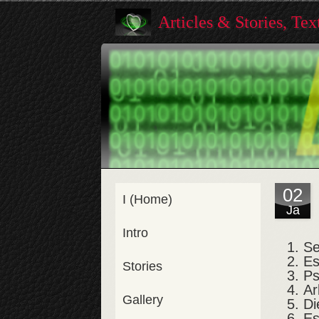
Articles & Stories, Te
02
I (Home)
Ja
Intro
Se
Es
Stories
Ps
Ar
Gallery
Di
Es