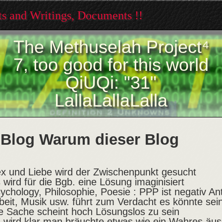
xts and Writings, Documents !!
The Methuselah Project⁴
7, too good for this world
QiUQi: "31"
LallaLallaLalla
Blog Warum dieser Blog
x und Liebe wird der Zwischenpunkt gesucht
 wird für die Bgb. eine Lösung imaginisiert
ychology, Philosophie, Poesie : PPP ist negativ An
beit, Musik usw. führt zum Verdacht es könnte sei
e Sache scheint hoch Lösungslos zu sein
 wird klar man bräuchte etwas wie ein Wahres äus