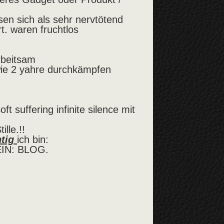
en sich als sehr nervtötend
t. waren fruchtlos
rbeitsam
wie 2 yahre durchkämpfen
t suffering infinite silence mit
lle.!!
htig
ich bin:
IN: BLOG.