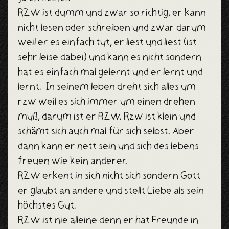
Top25
RZW ist dumm und zwar so richtig, er kann
nicht lesen oder schreiben und zwar darum
More
weil er es einfach tut, er liest und liest (ist
Beta
sehr leise dabei) und kann es nicht sondern
hat es einfach mal gelernt und er lernt und
Transfer
lernt. In seinem leben dreht sich alles um
rzw weil es sich immer um einen drehen
Impress
muß, darum ist er RZW. Rzw ist klein und
schämt sich auch mal für sich selbst. Aber
dann kann er nett sein und sich des lebens
freuen wie kein anderer.
RZW erkent in sich nicht sich sondern Gott
er glaubt an andere und stellt Liebe als sein
höchstes Gut.
RZW ist nie alleine denn er hat Freunde in