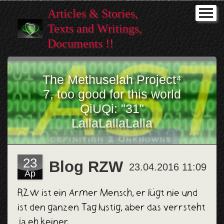
Articles & Stories,
I (Home)
Texts and Writings,
Intro
Documents !!
Stories
The Methuselah Project⁴
Gallery
7, too good for this world
QiUQi: "31"
Help
LallaLallaLalla
Promicin
Music ♥
23
Blog RZW
23.04.2016 11:09
Ap
--------
RZW ist ein Armer Mensch, er lügt nie und
NEWest
ist den ganzen Tag lustig, aber das verrsteht
ja eh keiner.