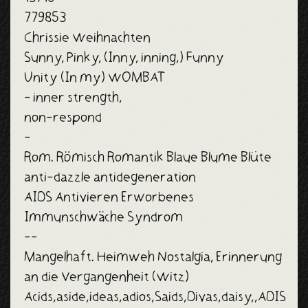
779853
Chrissie Weihnachten
Sunny, Pinky, (Inny, inning,) Funny
Unity (In my) WOMBAT
- inner strength,
non-respond
-
Rom. Römisch Romantik Blaue Blume Blüte
anti-dazzle antidegeneration
AIDS Antivieren Erworbenes
Immunschwäche Syndrom
--
Mangelhaft. Heimweh Nostalgia, Erinnerung
an die Vergangenheit (Witz)
Acids,aside,ideas,adios,Saids,Divas,daisy,,ADIS