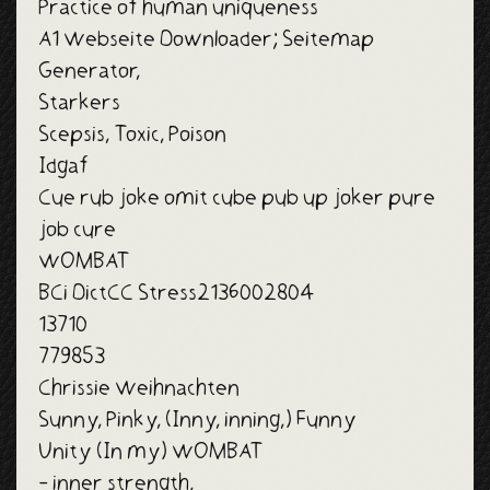
Practice of human uniqueness
Top25
A1 Webseite Downloader; Seitemap
More
Generator,
Starkers
Beta
Scepsis, Toxic, Poison
Idgaf
Transfer
Cue rub joke omit cube pub up joker pure
Impress
job cure
WOMBAT
BCi DictCC Stress2136002804
13710
779853
Chrissie Weihnachten
Sunny, Pinky, (Inny, inning,) Funny
Unity (In my) WOMBAT
- inner strength,