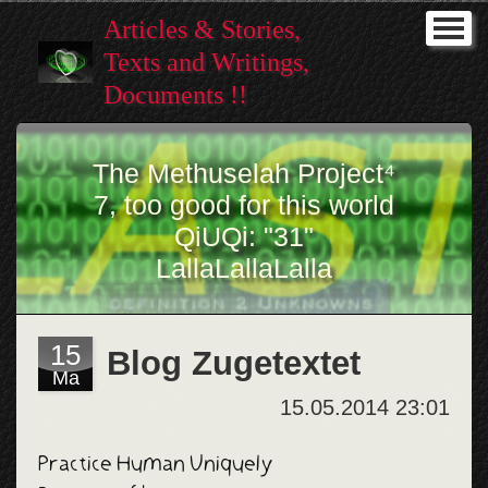
Articles & Stories,
I (Home)
Texts and Writings,
Intro
Documents !!
Stories
The Methuselah Project⁴
Gallery
7, too good for this world
QiUQi: "31"
Help
LallaLallaLalla
Promicin
Music ♥
15
Blog Zugetextet
Ma
--------
15.05.2014 23:01
NEWest
Practice Human Uniquely