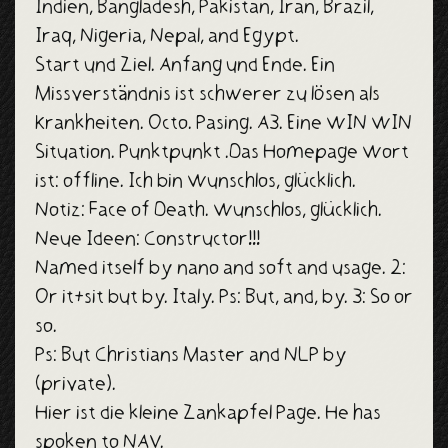
Indien, Bangladesh, Pakistan, Iran, Brazil,
Top25
Iraq, Nigeria, Nepal, and Egypt.
More
Start und Ziel. Anfang und Ende. Ein
Missverständnis ist schwerer zu lösen als
Beta
Krankheiten. Octo. Pasing. A3. Eine WIN WIN
Situation. Punktpunkt .Das Homepage Wort
Transfer
ist: offline. Ich bin Wunschlos, glücklich.
Impress
Notiz: Face of Death. Wunschlos, glücklich.
Neue Ideen: Constructor!!!
Named itself by nano and soft and usage. 2:
Or it+sit but by. Italy. Ps: But, and, by. 3: So or
so.
Ps: But Christians Master and NLP by
(private).
Hier ist die kleine Zankapfel Page. He has
spoken to NAV.