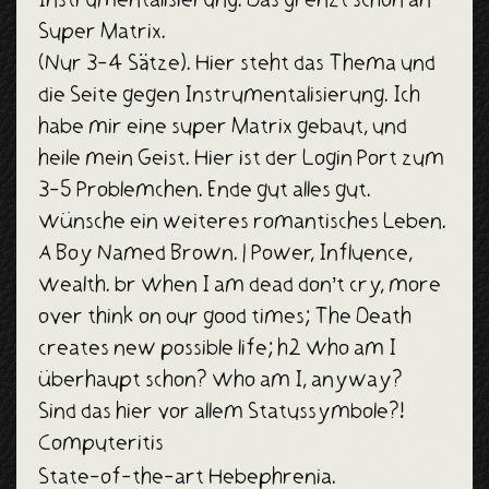
Super Matrix.
(Nur 3-4 Sätze). Hier steht das Thema und
die Seite gegen Instrumentalisierung. Ich
habe mir eine super Matrix gebaut, und
heile mein Geist. Hier ist der Login Port zum
3-5 Problemchen. Ende gut alles gut.
Wünsche ein weiteres romantisches Leben.
A Boy Named Brown. | Power, Influence,
Wealth. br When I am dead don’t cry, more
over think on our good times; The Death
creates new possible life; h2 Who am I
überhaupt schon? Who am I, anyway?
Sind das hier vor allem Statussymbole?!
Computeritis
State-of-the-art Hebephrenia.