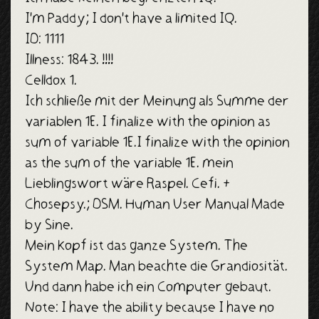
I'm Paddy; I don't have a limited IQ.
ID: 1111
Illness: 1843. !!!!
Celldox 1.
Ich schließe mit der Meinung als Summe der
variablen 1E. I finalize with the opinion as
sum of variable 1E.I finalize with the opinion
as the sum of the variable 1E. mein
Lieblingswort wäre Raspel. Cefi. +
Chosepsy.; DSM. Human User Manual Made
by Sine.
Mein Kopf ist das ganze System. The
System Map. Man beachte die Grandiosität.
Und dann habe ich ein Computer gebaut.
Note: I have the ability because I have no