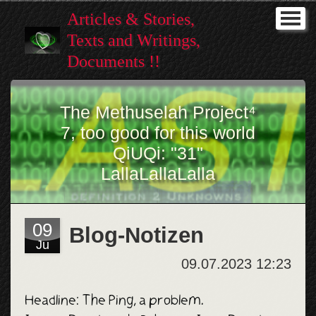
Articles & Stories,
I (Home)
Texts and Writings,
Intro
Documents !!
Stories
The Methuselah Project⁴
Gallery
7, too good for this world
QiUQi: "31"
Help
LallaLallaLalla
Promicin
Music ♥
09
Blog-Notizen
Ju
--------
09.07.2023 12:23
NEWest
Headline: The Ping, a problem.