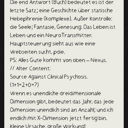
Die end Antwort (Buch) bedeutet es ist der
letzte Satz; eine Geschichte über statische
Hebephrenie (komplexe). Außer Kontrolle:
die Seele; Fantasie, Genesung. Das Leben ist
Leben und ein NeuroTransmitter.
Hauptsteuerung sieht aus wie eine
Webseiten sucht, pdie.
PS: Alles Gute kommt von oben – Nexus.
// Alter Content:
Source Against Clinical Psychosis.
(1+1=2+0=?)
Wenn es unendliche dreidimensionale
Dimension gibt, bedeutet das Jahr, das jede
Dimension unendlich sind an Anzahl; und ich
endlich mit X-Dimension jetzt fertig bin.
Kleine Ursache, große Wirkung!