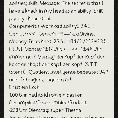
abilities; skills. Message: The secret is that I
have a knack in my head as an ability; Skill;
purely theoretical.
Computeritis Workload ability!! 24 !!!!!
Genius//<<- Genium !!!!! —/ a.u.Divine,
Nobody. Errechnet: 23.5 !!!!!!94/2√2^2=23.5 .
HEINI. Montag 13:17 Uhr. <--<<-13:46 Uhr
immer noch Montag: derKopf der Kopf der
Kopf der Kopf der Kopf der Kopf. (S T,T
(stert)) . Quotient Intelligence bedeutet 94P
oder Intelligenz sondern qi !
Er ist ein Loch.
1:00 Uhr nachts ich bin ein Bastler.
Decompiled/Disassembled/Blocked.
8:38 Uhr Dienstag: super Thema
Instrumentalisierung. Das grenzt schon an